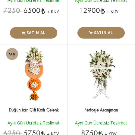
Aynı Gün Ücretsiz Teslimat
Aynı Gün Ücretsiz Teslimat
7250
6500
12900
+ KDV
+ KDV
SATIN AL
SATIN AL
%8
Düğün İçin Çift Katlı Çelenk
Ferforje Aranjman
Aynı Gün Ücretsiz Teslimat
Aynı Gün Ücretsiz Teslimat
6250
5750
8750
+ KDV
+ KDV