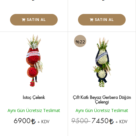
SATIN AL
SATIN AL
%22
İstoç Çelenk
Çift Katlı Beyaz Gerbera Düğün
Çelengi
Aynı Gün Ücretsiz Teslimat
Aynı Gün Ücretsiz Teslimat
6900
9500
7450
+ KDV
+ KDV