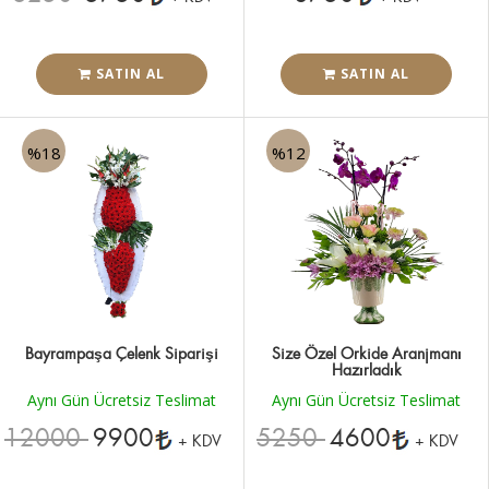
SATIN AL
SATIN AL
%18
%12
Bayrampaşa Çelenk Siparişi
Size Özel Orkide Aranjmanı
Hazırladık
Aynı Gün Ücretsiz Teslimat
Aynı Gün Ücretsiz Teslimat
12000
9900
5250
4600
+ KDV
+ KDV