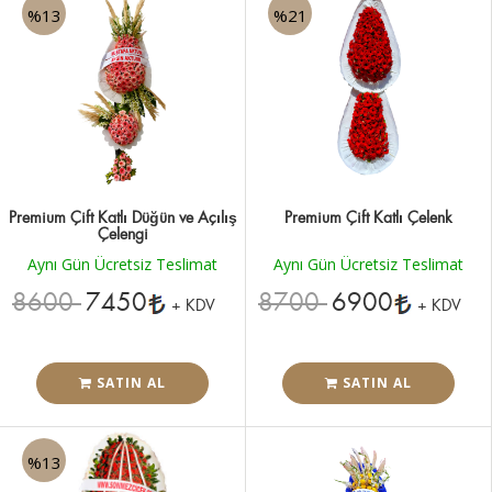
%13
%21
Premium Çift Katlı Düğün ve Açılış
Premium Çift Katlı Çelenk
Çelengi
Aynı Gün Ücretsiz Teslimat
Aynı Gün Ücretsiz Teslimat
8600
7450
8700
6900
+ KDV
+ KDV
SATIN AL
SATIN AL
%13