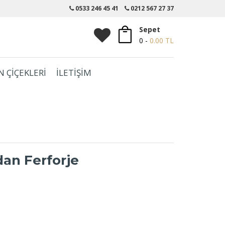
0533 246 45 41
0212 567 27 37
Sepet
0 -
0.00 TL
N ÇİÇEKLERİ
İLETİŞİM
an Ferforje