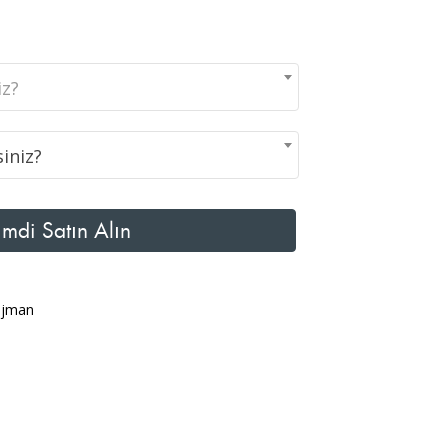
iz?
iniz?
mdi Satın Alın
njman