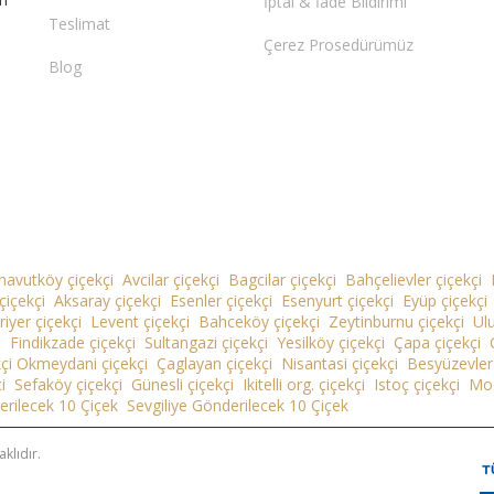
İptal & İade Bildirimi
Teslimat
Çerez Prosedürümüz
Blog
navutköy çiçekçi
Avcilar çiçekçi
Bagcilar çiçekçi
Bahçelievler çiçekçi
çiçekçi
Aksaray çiçekçi
Esenler çiçekçi
Esenyurt çiçekçi
Eyüp çiçekçi
riyer çiçekçi
Levent çiçekçi
Bahceköy çiçekçi
Zeytinburnu çiçekçi
Ulu
i
Findikzade çiçekçi
Sultangazi çiçekçi
Yesilköy çiçekçi
Çapa çiçekçi
kçi
Okmeydani çiçekçi
Çaglayan çiçekçi
Nisantasi çiçekçi
Besyüzevler 
i
Sefaköy çiçekçi
Günesli çiçekçi
Ikitelli org. çiçekçi
Istoç çiçekçi
Mod
erilecek 10 Çiçek
Sevgiliye Gönderilecek 10 Çiçek
klıdır.