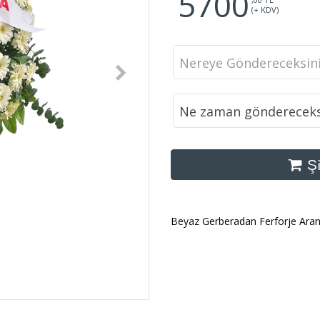
5700
(+ KDV)
Nereye Göndereceksin
Ne zaman göndereceks
Şi
Beyaz Gerberadan Ferforje Ara