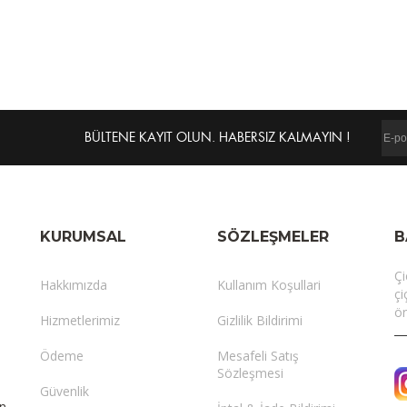
BÜLTENE KAYIT OLUN. HABERSIZ KALMAYIN !
KURUMSAL
SÖZLEŞMELER
B
Çi
Hakkımızda
Kullanım Koşullari
çi
ön
Hizmetlerimiz
Gizlilik Bildirimi
Ödeme
Mesafeli Satış
Sözleşmesi
Güvenlik
in