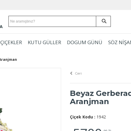
ÇIÇEKLER
KUTU GÜLLER
DOGUM GÜNÜ
SÖZ NİŞA
 Aranjman
Geri
Beyaz Gerberad
Aranjman
Çiçek Kodu :
1942
,00 TL