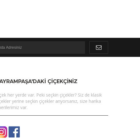
AYRAMPAŞA'DAKI ÇIÇEKÇINIZ
çek her yerde var. Peki seçkin çiçekler? Siz de klasik
çekler yerine seçkin çiçekler arıyorsanız, size harika
erilerimiz var.