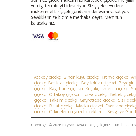
verdigi tecrübeyi birlestiriyor. Siz çiçek severlere
mükemmel bir çiçek gönderim deneyimi yasatiyor.
Sevdiklerinize bizimle merhaba deyin. Memnun
kalacaksiniz.
Ataköy çiçekçi
Zincirlikuyu çiçekçi
Istinye çiçekçi
Ar
çiçekçi
Besiktas çiçekçi
Beylikdüzü çiçekçi
Beyoglu 
çiçekçi
Kagithane çiçekçi
Küçükçekmece çiçekçi
Sa
çiçekçi
Ortaköy çiçekçi
Florya çiçekçi
Bebek çiçekç
çiçekçi
Taksim çiçekçi
Gayrettepe çiçekçi
Sisli çiçe
çiçekçi
Balat çiçekçi
Maçka çiçekçi
Esentepe çiçekç
çiçekçi
Orkideler en güzel çiçeklerdir
Sevgiliye Gönd
Copyright © 2026 Bayrampaşa'daki Çiçekçiniz - Tüm hakları sa