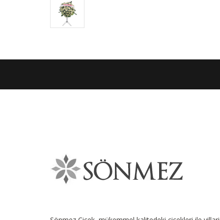
Sönmez Çiçek, mükemmel kalitedeki çiçekleri ile yillar