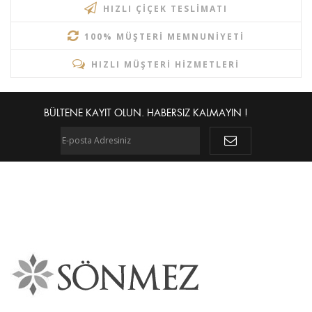
HIZLI ÇIÇEK TESLIMATI
100% MÜŞTERI MEMNUNIYETI
HIZLI MÜŞTERI HIZMETLERI
BÜLTENE KAYIT OLUN. HABERSIZ KALMAYIN !