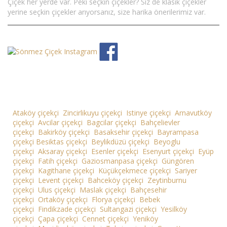
Çiçek her yerde var. Peki seçkin çiçekler? Siz de klasik çiçekler
yerine seçkin çiçekler arıyorsanız, size harika önerilerimiz var.
Ataköy çiçekçi
Zincirlikuyu çiçekçi
Istinye çiçekçi
Arnavutköy
çiçekçi
Avcilar çiçekçi
Bagcilar çiçekçi
Bahçelievler
çiçekçi
Bakirköy çiçekçi
Basaksehir çiçekçi
Bayrampasa
çiçekçi
Besiktas çiçekçi
Beylikdüzü çiçekçi
Beyoglu
çiçekçi
Aksaray çiçekçi
Esenler çiçekçi
Esenyurt çiçekçi
Eyüp
çiçekçi
Fatih çiçekçi
Gaziosmanpasa çiçekçi
Güngören
çiçekçi
Kagithane çiçekçi
Küçükçekmece çiçekçi
Sariyer
çiçekçi
Levent çiçekçi
Bahceköy çiçekçi
Zeytinburnu
çiçekçi
Ulus çiçekçi
Maslak çiçekçi
Bahçesehir
çiçekçi
Ortaköy çiçekçi
Florya çiçekçi
Bebek
çiçekçi
Findikzade çiçekçi
Sultangazi çiçekçi
Yesilköy
çiçekçi
Çapa çiçekçi
Cennet çiçekçi
Yeniköy