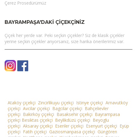
Çerez Prosedürümüz
BAYRAMPAŞA'DAKI ÇIÇEKÇINIZ
Çiçek her yerde var. Peki seçkin çiçekler? Siz de klasik çiçekler
yerine seçkin çiçekler arıyorsanız, size harika önerilerimiz var.
Ataköy çiçekçi
Zincirlikuyu çiçekçi
Istinye çiçekçi
Arnavutköy
çiçekçi
Avcilar çiçekçi
Bagcilar çiçekçi
Bahçelievler
çiçekçi
Bakirköy çiçekçi
Basaksehir çiçekçi
Bayrampasa
çiçekçi
Besiktas çiçekçi
Beylikdüzü çiçekçi
Beyoglu
çiçekçi
Aksaray çiçekçi
Esenler çiçekçi
Esenyurt çiçekçi
Eyüp
çiçekçi
Fatih çiçekçi
Gaziosmanpasa çiçekçi
Güngören