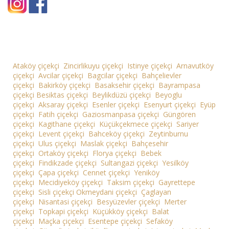
Ataköy çiçekçi
Zincirlikuyu çiçekçi
Istinye çiçekçi
Arnavutköy
çiçekçi
Avcilar çiçekçi
Bagcilar çiçekçi
Bahçelievler
çiçekçi
Bakirköy çiçekçi
Basaksehir çiçekçi
Bayrampasa
çiçekçi
Besiktas çiçekçi
Beylikdüzü çiçekçi
Beyoglu
çiçekçi
Aksaray çiçekçi
Esenler çiçekçi
Esenyurt çiçekçi
Eyüp
çiçekçi
Fatih çiçekçi
Gaziosmanpasa çiçekçi
Güngören
çiçekçi
Kagithane çiçekçi
Küçükçekmece çiçekçi
Sariyer
çiçekçi
Levent çiçekçi
Bahceköy çiçekçi
Zeytinburnu
çiçekçi
Ulus çiçekçi
Maslak çiçekçi
Bahçesehir
çiçekçi
Ortaköy çiçekçi
Florya çiçekçi
Bebek
çiçekçi
Findikzade çiçekçi
Sultangazi çiçekçi
Yesilköy
çiçekçi
Çapa çiçekçi
Cennet çiçekçi
Yeniköy
çiçekçi
Mecidiyeköy çiçekçi
Taksim çiçekçi
Gayrettepe
çiçekçi
Sisli çiçekçi
Okmeydani çiçekçi
Çaglayan
çiçekçi
Nisantasi çiçekçi
Besyüzevler çiçekçi
Merter
çiçekçi
Topkapi çiçekçi
Küçükköy çiçekçi
Balat
çiçekçi
Maçka çiçekçi
Esentepe çiçekçi
Sefaköy