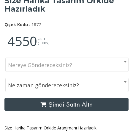
Size Harika Tasarım Orkide
Hazırladık
Çiçek Kodu :
1877
4550
,00 TL
(+ KDV)
Nereye Göndereceksiniz?
Ne zaman göndereceksiniz?
Şimdi Satın Alın
Size Harika Tasarım Orkide Aranjmanı Hazırladık