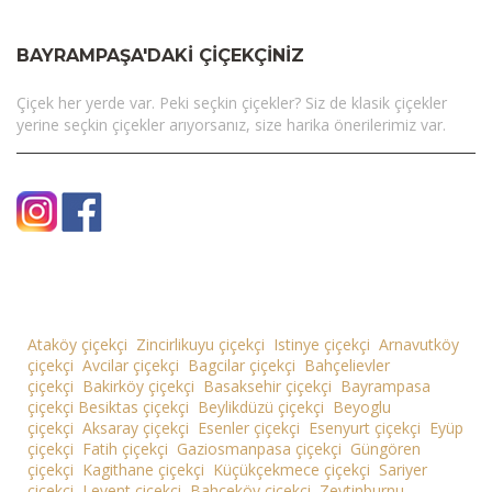
BAYRAMPAŞA'DAKI ÇIÇEKÇINIZ
Çiçek her yerde var. Peki seçkin çiçekler? Siz de klasik çiçekler
yerine seçkin çiçekler arıyorsanız, size harika önerilerimiz var.
Ataköy çiçekçi
Zincirlikuyu çiçekçi
Istinye çiçekçi
Arnavutköy
çiçekçi
Avcilar çiçekçi
Bagcilar çiçekçi
Bahçelievler
çiçekçi
Bakirköy çiçekçi
Basaksehir çiçekçi
Bayrampasa
çiçekçi
Besiktas çiçekçi
Beylikdüzü çiçekçi
Beyoglu
çiçekçi
Aksaray çiçekçi
Esenler çiçekçi
Esenyurt çiçekçi
Eyüp
çiçekçi
Fatih çiçekçi
Gaziosmanpasa çiçekçi
Güngören
çiçekçi
Kagithane çiçekçi
Küçükçekmece çiçekçi
Sariyer
çiçekçi
Levent çiçekçi
Bahceköy çiçekçi
Zeytinburnu