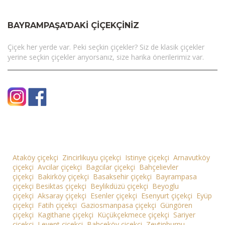
BAYRAMPAŞA'DAKI ÇIÇEKÇINIZ
Çiçek her yerde var. Peki seçkin çiçekler? Siz de klasik çiçekler
yerine seçkin çiçekler arıyorsanız, size harika önerilerimiz var.
Ataköy çiçekçi
Zincirlikuyu çiçekçi
Istinye çiçekçi
Arnavutköy
çiçekçi
Avcilar çiçekçi
Bagcilar çiçekçi
Bahçelievler
çiçekçi
Bakirköy çiçekçi
Basaksehir çiçekçi
Bayrampasa
çiçekçi
Besiktas çiçekçi
Beylikdüzü çiçekçi
Beyoglu
çiçekçi
Aksaray çiçekçi
Esenler çiçekçi
Esenyurt çiçekçi
Eyüp
çiçekçi
Fatih çiçekçi
Gaziosmanpasa çiçekçi
Güngören
çiçekçi
Kagithane çiçekçi
Küçükçekmece çiçekçi
Sariyer
çiçekçi
Levent çiçekçi
Bahceköy çiçekçi
Zeytinburnu