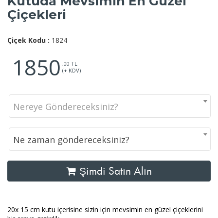
Kutuda Mevsimin En Güzel
Çiçekleri
Çiçek Kodu :
1824
1850
,00 TL
(+ KDV)
Nereye Göndereceksiniz?
Ne zaman göndereceksiniz?
Şimdi Satın Alın
20x 15 cm kutu içerisine sizin için mevsimin en güzel çiçeklerini